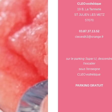
CLEO esthétique
19 B, La Tannerie
ST JULIEN LES METZ
57070
03.87.37.13.52
cleoesth3@orange.fr
sur le parking Super U, descendr
l'escalier
sous l'enseigne
CLEO esthétique
PARKING GRATUIT