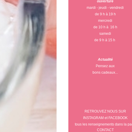
ouverture
mardi - jeudi - vendredi
de 9 h à 19 h
mercredi
de 10 h à 16 h
samedi
de 9 h à 15 h
Actualité
Pensez aux
bons cadeaux...
RETROUVEZ NOUS SUR
INSTAGRAM et FACEBOOK
tous les renseignements dans la p
CONTACT