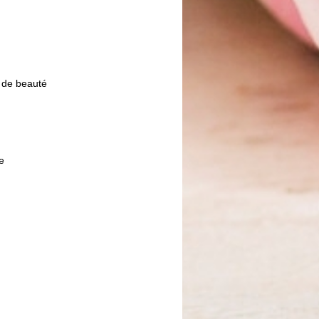
s
e de beauté
ce