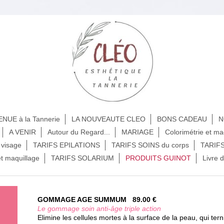
NUE à la Tannerie
LA NOUVEAUTE CLEO
BONS CADEAU
N
A VENIR
Autour du Regard...
MARIAGE
Colorimétrie et ma
visage
TARIFS EPILATIONS
TARIFS SOINS du corps
TARIF
et maquillage
TARIFS SOLARIUM
PRODUITS GUINOT
Livre d
GOMMAGE AGE SUMMUM 89.00 €
Le gommage soin anti-âge triple action
Elimine les cellules mortes à la surface de la peau, qui terni