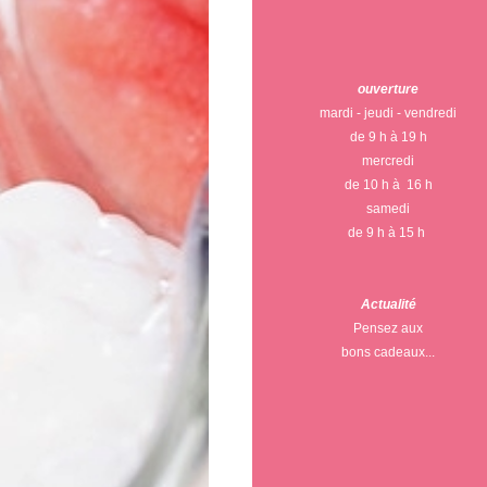
ouverture
mardi - jeudi - vendredi
de 9 h à 19 h
mercredi
de 10 h à 16 h
samedi
de 9 h à 15 h
Actualité
Pensez aux
bons cadeaux...