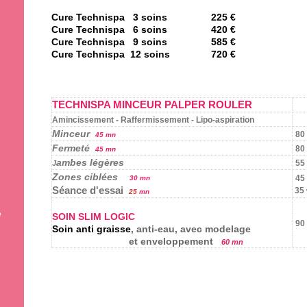
Cure Technispa 3 soins 225 €
Cure Technispa 6 soins 420 €
Cure Technispa 9 soins 585 €
Cure Technispa 12 soins 720 €
TECHNISPA MINCEUR PALPER ROULER
Amincissement - Raffermissement - Lipo-aspiration
Minceur
80
45 mn
Fermeté
80
45 mn
ambes légères
55
J
Zones ciblées
45
30 mn
Séance d'essai
35
25
mn
e
SOIN SLIM LOGIC
90
Soin anti graisse
, anti-eau, avec modelage
et enveloppement
60 mn