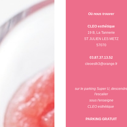
Où nous trouver
CLEO esthétique
19 B, La Tannerie
ST JULIEN LES METZ
57070
03.87.37.13.52
cleoesth3@orange.fr
sur le parking Super U, descendr
l'escalier
sous l'enseigne
CLEO esthétique
PARKING GRATUIT